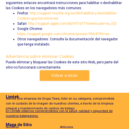
siguientes enlaces encontrará instrucciones para habilitar o deshabilitar
las Cookies en los navegadores más comunes:
Firefox:
http://support.mozilla.org/es/kb/habilitar-y-deshabilitar-
Cookies-que-los-sitios-we
Safari:
http://support.apple.com/kb/HT1677?viewlocale=es_ES/
Google Chrome:
https://support.google.com/chrome/answer/95647?hl=es
Otros navegadores: Consulte la documentación del navegador
que tenga instalado.
Advertencia sobre eliminar Cookies
Puede eliminar y bloquear las Cookies de este sitio Web, pero parte del
sitio no funcionará correctamente.
Volver a inicio
Limtek
Somos una empresa de Grupo Tawa, líder en su categoría, comprometida
con el cuidado de la imagen de nuestros clientes, a través de la limpieza
integral y mantenimiento de centros de trabajo.
En Limtek estamos comprometidos con la salud, calidad y seguridad de
nuestros trabajadores.
Mapa de Sitio
Nosotros
Artículos